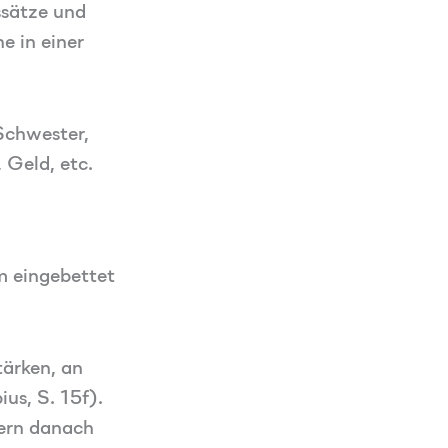
ssätze und
e in einer
Schwester,
 Geld, etc.
m eingebettet
tärken, an
us, S. 15f).
dern danach