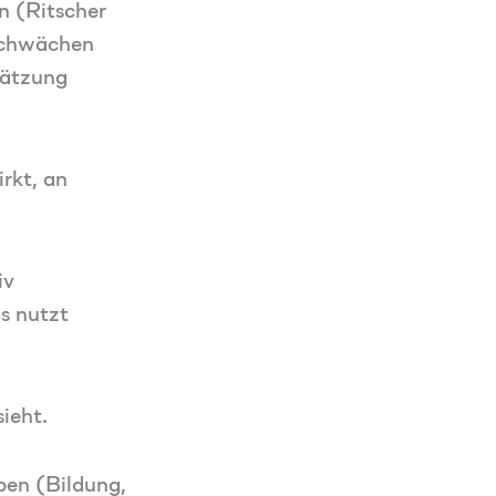
n (Ritscher
 Schwächen
hätzung
rkt, an
iv
s nutzt
ieht.
ben (Bildung,