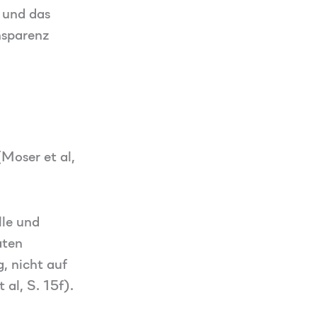
n und das
nsparenz
Moser et al,
lle und
aten
, nicht auf
 al, S. 15f).